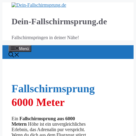
Zum
Inhalt
springen
Dein-Fallschirmsprung.de
Fallschirmspringen in deiner Nähe!
Menü
Fallschirmsprung
6000 Meter
Ein
Fallschirmsprung aus 6000
Metern
Höhe ist ein unvergleichliches
Erlebnis, das Adrenalin pur verspricht.
Wenn du dich aus dem Flugzeug stürzt,