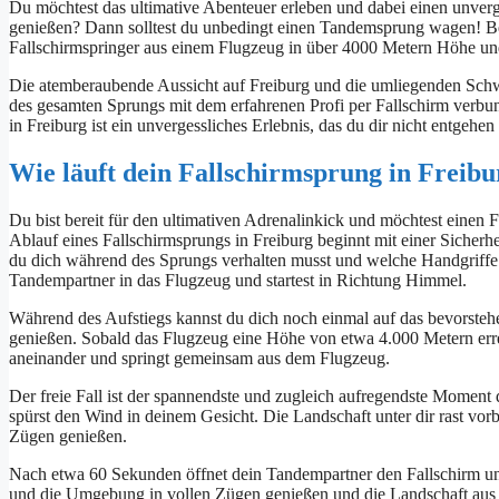
Du möchtest das ultimative Abenteuer erleben und dabei einen unverg
genießen? Dann solltest du unbedingt einen Tandemsprung wagen! B
Fallschirmspringer aus einem Flugzeug in über 4000 Metern Höhe und 
Die atemberaubende Aussicht auf Freiburg und die umliegenden Schw
des gesamten Sprungs mit dem erfahrenen Profi per Fallschirm verbu
in Freiburg ist ein unvergessliches Erlebnis, das du dir nicht entgehen l
Wie läuft dein Fallschirmsprung in Freibu
Du bist bereit für den ultimativen Adrenalinkick und möchtest einen 
Ablauf eines Fallschirmsprungs in Freiburg beginnt mit einer Sicherhe
du dich während des Sprungs verhalten musst und welche Handgriffe 
Tandempartner in das Flugzeug und startest in Richtung Himmel.
Während des Aufstiegs kannst du dich noch einmal auf das bevorste
genießen. Sobald das Flugzeug eine Höhe von etwa 4.000 Metern errei
aneinander und springt gemeinsam aus dem Flugzeug.
Der freie Fall ist der spannendste und zugleich aufregendste Momen
spürst den Wind in deinem Gesicht. Die Landschaft unter dir rast vor
Zügen genießen.
Nach etwa 60 Sekunden öffnet dein Tandempartner den Fallschirm und i
und die Umgebung in vollen Zügen genießen und die Landschaft aus e