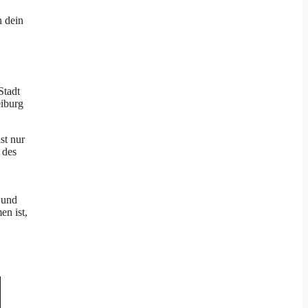
n dein
Stadt
eiburg
st nur
 des
 und
en ist,