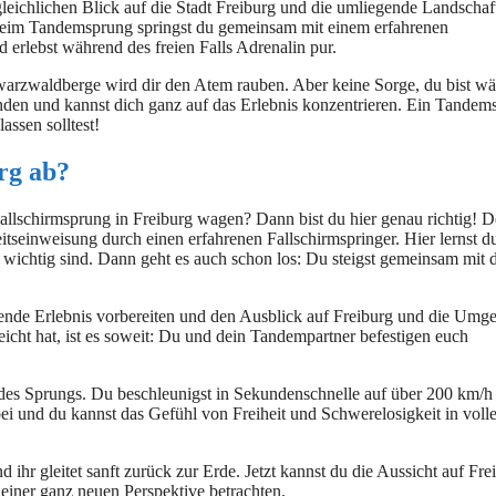
leichlichen Blick auf die Stadt Freiburg und die umliegende Landschaf
eim Tandemsprung springst du gemeinsam mit einem erfahrenen
erlebst während des freien Falls Adrenalin pur.
arzwaldberge wird dir den Atem rauben. Aber keine Sorge, du bist w
nden und kannst dich ganz auf das Erlebnis konzentrieren. Ein Tandem
assen solltest!
rg ab?
Fallschirmsprung in Freiburg wagen? Dann bist du hier genau richtig! D
itseinweisung durch einen erfahrenen Fallschirmspringer. Hier lernst d
wichtig sind. Dann geht es auch schon los: Du steigst gemeinsam mit
hende Erlebnis vorbereiten und den Ausblick auf Freiburg und die Umg
cht hat, ist es soweit: Du und dein Tandempartner befestigen euch
t des Sprungs. Du beschleunigst in Sekundenschnelle auf über 200 km/h
bei und du kannst das Gefühl von Freiheit und Schwerelosigkeit in voll
hr gleitet sanft zurück zur Erde. Jetzt kannst du die Aussicht auf Fre
iner ganz neuen Perspektive betrachten.