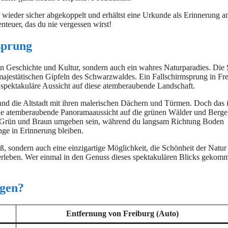
eder sicher abgekoppelt und erhältst eine Urkunde als Erinnerung a
nteuer, das du nie vergessen wirst!
sprung
chen Geschichte und Kultur, sondern auch ein wahres Naturparadies. Die 
ajestätischen Gipfeln des Schwarzwaldes. Ein Fallschirmsprung in Fr
e spektakuläre Aussicht auf diese atemberaubende Landschaft.
 und die Altstadt mit ihren malerischen Dächern und Türmen. Doch das i
 eine atemberaubende Panoramaaussicht auf die grünen Wälder und Berge
 Grün und Braun umgeben sein, während du langsam Richtung Boden
nge in Erinnerung bleiben.
oß, sondern auch eine einzigartige Möglichkeit, die Schönheit der Natur
erleben. Wer einmal in den Genuss dieses spektakulären Blicks gekomm
ngen?
Entfernung von Freiburg (Auto)