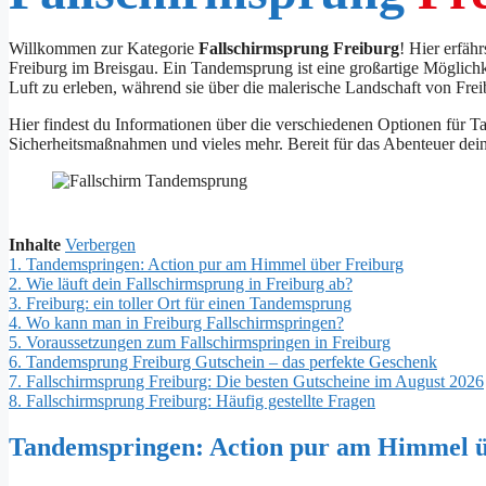
Willkommen zur Kategorie
Fallschirmsprung Freiburg
! Hier erfäh
Freiburg im Breisgau. Ein Tandemsprung ist eine großartige Möglichke
Luft zu erleben, während sie über die malerische Landschaft von Fre
Hier findest du Informationen über die verschiedenen Optionen für T
Sicherheitsmaßnahmen und vieles mehr. Bereit für das Abenteuer dei
Inhalte
Verbergen
1.
Tandemspringen: Action pur am Himmel über Freiburg
2.
Wie läuft dein Fallschirmsprung in Freiburg ab?
3.
Freiburg: ein toller Ort für einen Tandemsprung
4.
Wo kann man in Freiburg Fallschirmspringen?
5.
Voraussetzungen zum Fallschirmspringen in Freiburg
6.
Tandemsprung Freiburg Gutschein – das perfekte Geschenk
7.
Fallschirmsprung Freiburg: Die besten Gutscheine im August 2026
8.
Fallschirmsprung Freiburg: Häufig gestellte Fragen
Tandemspringen: Action pur am Himmel ü