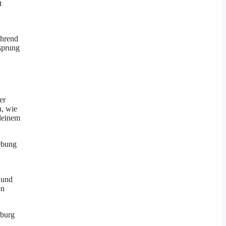
t
ährend
sprung
er
u, wie
 deinem
ebung
 und
en
iburg