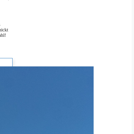
s
hickt
ahl!